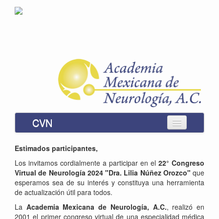
CVN
Instrucciones
Estimados participantes,
Inscripción
Los invitamos cordialmente a participar en el
22°
Congreso
Virtual de Neurología 2024 "Dra. Lilia Núñez Orozco"
que
Módulos
esperamos sea de su interés y constituya una herramienta
de actualización útil para todos.
Usted no se ha identificado. (
Ingresar
)
La
Academia Mexicana de Neurología, A.C.
, realizó en
2001 el primer congreso virtual de una especialidad médica