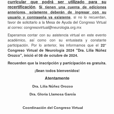
curricular que podrá ser utilizado para su
recertificación
.
Si tienen una cuenta de ediciones
anteriores, solamente deberán de ingresar con su
usuario y contraseña ya existente
, si no lo recuerdan,
favor de solicitarlo a la Mesa de Ayuda del Congreso Virtual
al correo: congresovirtual@neurologia.org.mx
Esperamos contar con su asistencia virtual en este evento
académico, así como con su entusiasta y constante
participación. Por lo anterior, les informamos que el
22°
Congreso Virtual de Neurología 2024 "Dra. Lilia Núñez
Orozco", inició el 08 de octubre de 2024.
Recuerden que la inscripción y participación es gratuita.
¡Sean todos bienvenidos!
Atentamente
Dra. Lilia Núñez Orozco
D
Dra. Gloria Llamosa García
Pr
Coordinación del Congreso Virtual
M